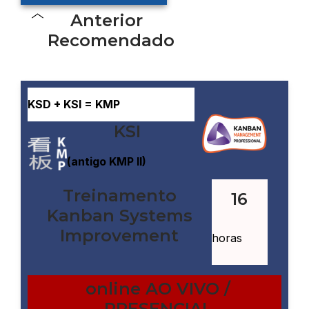
Anterior
Recomendado
KSD + KSI = KMP
KSI
(antigo KMP II)
Treinamento
16
Kanban Systems
Improvement
horas
online AO VIVO /
PRESENCIAL