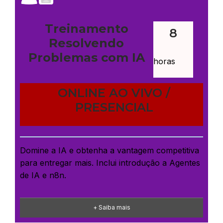
Treinamento
8
Resolvendo
Problemas com IA
horas
ONLINE AO VIVO /
PRESENCIAL
Domine a IA e obtenha a vantagem competitiva
para entregar mais. Inclui introdução a Agentes
de IA e n8n.
+ Saiba mais