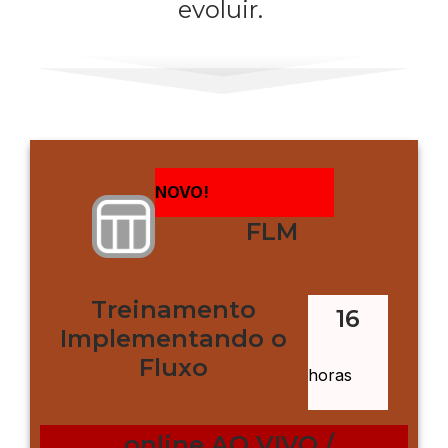
evoluir.
NOVO!
FLM
Treinamento
16
Implementando o
Fluxo
horas
online AO VIVO /