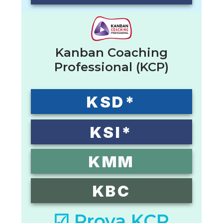
Kanban Coaching
Professional (KCP)
KSD*
KSI*
KMM
KBC
☑ Prova KCP