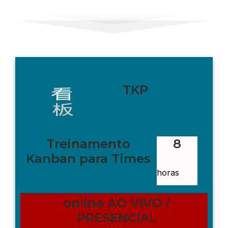
TKP
Treinamento
8
Kanban para Times
horas
online AO VIVO /
PRESENCIAL