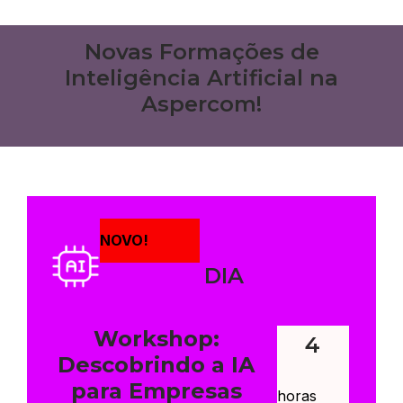
Novas Formações de
Inteligência Artificial na
Aspercom!
NOVO!
DIA
Workshop:
4
Descobrindo a IA
para Empresas
horas