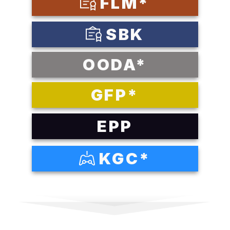
FLM*
SBK
OODA*
GFP*
EPP
KGC*