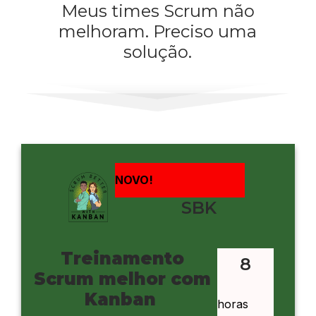
Meus times Scrum não
melhoram. Preciso uma
solução.
NOVO!
SBK
Treinamento
8
Scrum melhor com
Kanban
horas