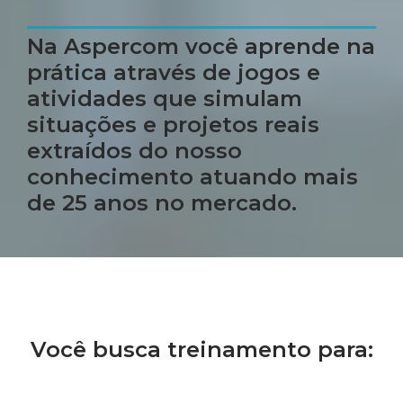
Na Aspercom você aprende na
prática através de jogos e
atividades que simulam
situações e projetos reais
extraídos do nosso
conhecimento atuando mais
de 25 anos no mercado.
Você busca treinamento para: