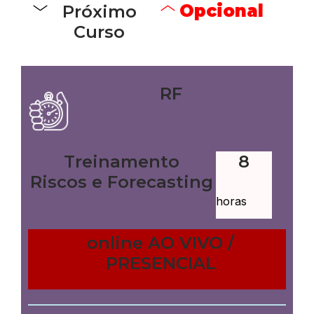
Opcional
Próximo
Curso
RF
Treinamento
8
Riscos e Forecasting
horas
online AO VIVO /
PRESENCIAL