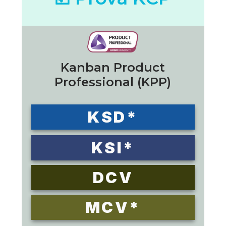
Kanban Product
Professional (KPP)
KSD*
KSI*
DCV
MCV*