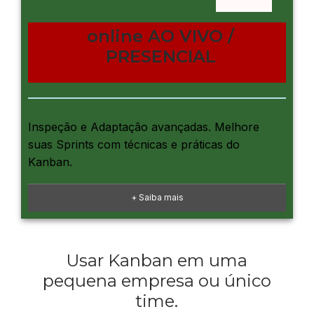
online AO VIVO /
PRESENCIAL
Inspeção e Adaptação avançadas. Melhore
suas Sprints com técnicas e práticas do
Kanban.
+ Saiba mais
Usar Kanban em uma
pequena empresa ou único
time.