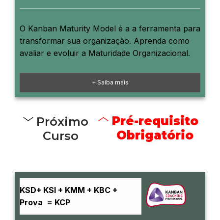
O Kanban Maturity Model é a a ferramenta para
transformar sua organização. Aprenda como
avaliar e evoluir a Maturidade Organizacional.
+ Saiba mais
Pré-requisito
Próximo
Obrigatório
Curso
KSD+ KSI + KMM + KBC +
Prova = KCP