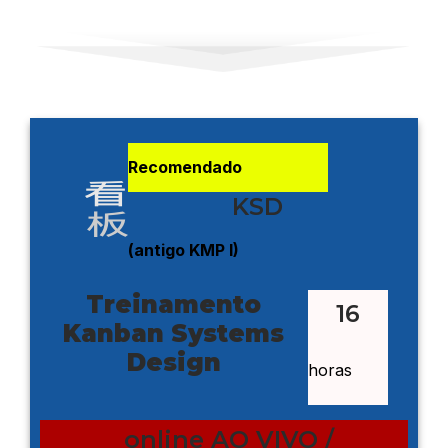
Recomendado
KSD
(antigo KMP I)
Treinamento
16
Kanban Systems
Design
horas
online AO VIVO /