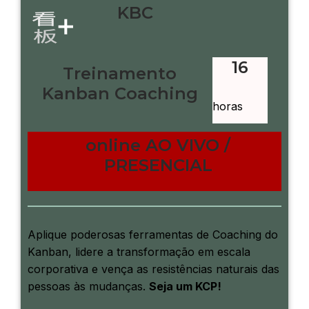
KBC
16
Treinamento
Kanban Coaching
horas
online AO VIVO /
PRESENCIAL
Aplique poderosas ferramentas de Coaching do
Kanban, lidere a transformação em escala
corporativa e vença as resistências naturais das
pessoas às mudanças.
Seja um KCP!