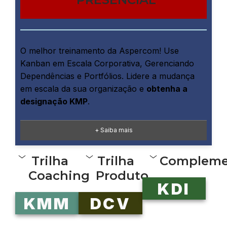
O melhor treinamento da Aspercom!
Use
Kanban em Escala Corporativa, Gerenciando
Dependências e Portfólios.
Lidere a mudança
em escala da sua organização e
obtenha a
designação KMP
.
+ Saiba mais
Trilha
Trilha
Compleme
Coaching
Produto
KDI
KMM
DCV