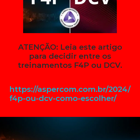
ATENÇÃO: Leia este artigo
para decidir entre os
treinamentos F4P ou DCV.
https://aspercom.com.br/2024/01
f4p-ou-dcv-como-escolher/