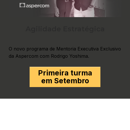
Agilidade Estratégica
O novo programa de Mentoria Executiva Exclusivo
da Aspercom com Rodrigo Yoshima.
Primeira turma
em Setembro