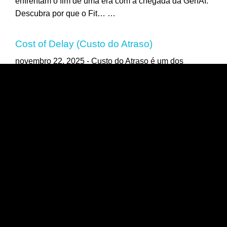
enfrentam o fim de uma era com a chegada da GenAI.
Descubra por que o Fit…
…
Cost of Delay (Custo do Atraso)
novembro 22, 2025 -
Custo do Atraso é um dos
conceitos mais importantes de Gestão. Neste post
estamos relembrando o passado: uma palestra de…
…
IA para Gestão: antecipamos o
futuro em 2016
outubro 28, 2025 -
IA para Gestão vem
tomando o mercado. Qual será o
futuro da área? Antecipamos a tendência em 2016.
Você está…
…