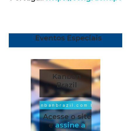
Eventos Especiais
Kanban
Brazil
kanbanbrazil.com.br
Acesse o site
e
assine a