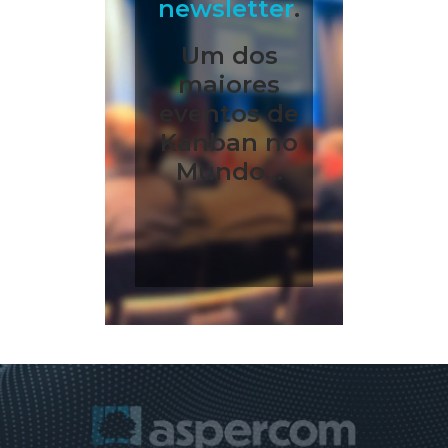
newsletter
.
Um dos
maiores
eventos de
Kanban no
Mundo...