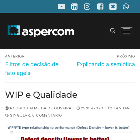
Pular
para
o
conteúdo
Navegação
Pesquisar por:
ANTERIOR
PRÓXIMO
de
Post
Próximo
Filtros de decisão de
Explicando a semiótica
anterior:
post:
Post
fato ágeis
WIP e Qualidade
RODRIGO ALMEIDA DE OLIVEIRA
25/05/2020
KANBAN
SINGULAR: 0 COMENTÁRIO