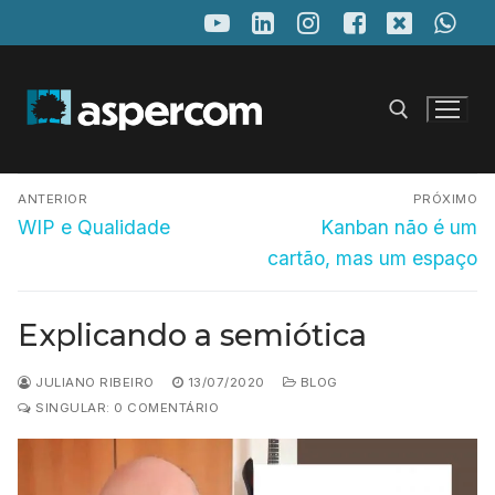
Pular
para
o
conteúdo
Navegação
Pesquisar por:
ANTERIOR
PRÓXIMO
de
Post
Próximo
WIP e Qualidade
Kanban não é um
anterior:
post:
Post
cartão, mas um espaço
Explicando a semiótica
JULIANO RIBEIRO
13/07/2020
BLOG
SINGULAR: 0 COMENTÁRIO