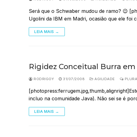
Será que o Schwaber mudou de ramo? 😉 [pho
Ugolini da IBM em Madri, ocasião que ele foi
LEIA MAIS →
Rigidez Conceitual Burra em
RODRIGOY
31/07/2008
AGILIDADE
PLURA
[photopress:ferrugem.jpg,thumb,alignright]Es
incluo na comunidade Java). Não sei se é po
LEIA MAIS →