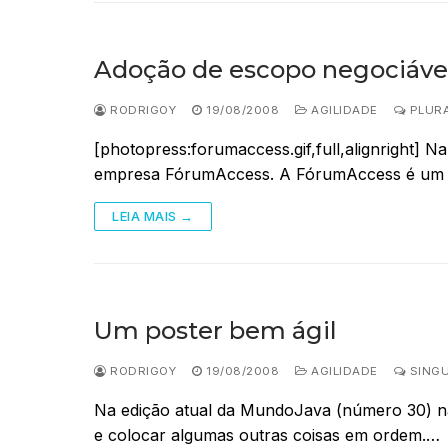
Adoção de escopo negociáve
RODRIGOY
19/08/2008
AGILIDADE
PLURA
[photopress:forumaccess.gif,full,alignright]
empresa FórumAccess. A FórumAccess é um e
LEIA MAIS →
Um poster bem ágil
RODRIGOY
19/08/2008
AGILIDADE
SINGU
Na edição atual da MundoJava (número 30) não
e colocar algumas outras coisas em ordem.…