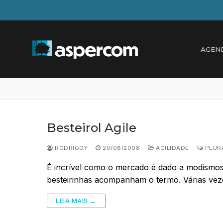
Pular
para
o
conteúdo
AGEN
Besteirol Agile
RODRIGOY
20/08/2008
AGILIDADE
PLURA
É incrível como o mercado é dado a modismos
besteirinhas acompanham o termo. Várias ve
LEIA MAIS →