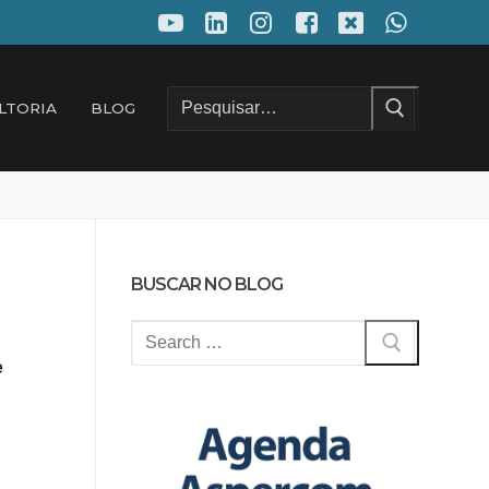
Pesquisar
LTORIA
BLOG
por:
BUSCAR NO BLOG
Pesquisar
por:
e