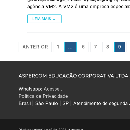
agência VM2. A VM2 é uma empresa especializ
LEIA MAIS →
Paginação
ANTERIOR
1
…
6
7
8
9
de
posts
ASPERCOM EDUCAÇÃO CORPORATIVA LTDA.
Whatsapp:
Acesse…
Política de Privacidade
Brasil | São Paulo | SP | Atendimento de segunda 
Direitos autorais e cópia 2026 Aspercom