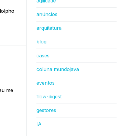
agilidade
dolpho
anúncios
arquitetura
blog
cases
coluna mundojava
eventos
(eu me
flow-digest
gestores
IA