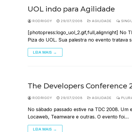
UOL indo para Agilidade
RODRIGOY
29/07/2008
AGILIDADE
SINGU
[photopress:logo_uol_2.gif,full,alignright] 
Piza do UOL. Sua palestra no evento tratava
LEIA MAIS →
The Developers Conference 
RODRIGOY
29/07/2008
AGILIDADE
PLURA
No sábado passado estive na TDC 2008. Um e
Locaweb, Teamware e outras. O evento foi…
LEIA MAIS →