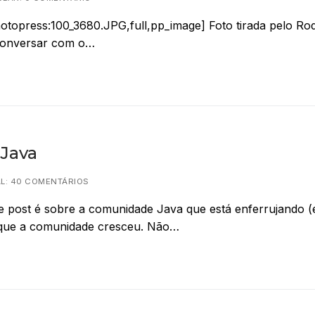
topress:100_3680.JPG,full,pp_image] Foto tirada pelo Ro
 conversar com o…
 Java
L: 40 COMENTÁRIOS
te post é sobre a comunidade Java que está enferrujando 
rque a comunidade cresceu. Não…