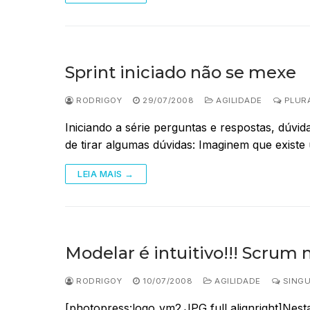
Sprint iniciado não se mexe
RODRIGOY
29/07/2008
AGILIDADE
PLURA
Iniciando a série perguntas e respostas, dúvid
de tirar algumas dúvidas: Imaginem que existe
LEIA MAIS →
Modelar é intuitivo!!! Scrum
RODRIGOY
10/07/2008
AGILIDADE
SINGU
[photopress:logo_vm2.JPG,full,alignright]Nes