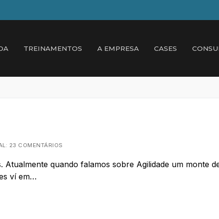
DA
TREINAMENTOS
A EMPRESA
CASES
CONSU
L: 23 COMENTÁRIOS
. Atualmente quando falamos sobre Agilidade um monte d
zes ví em…