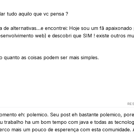
r tudo aquilo que vc pensa ?
a de alternativas…e encontrei: Hoje sou um fã apaixonado 
senvolvimento web) e descobri que SIM ! existe outros m
o quanto as coisas podem ser mais simples.
RE
momento eh: polemico. Seu post eh bastante polemico, por
u trabalho ha um bom tempo com java e todas as tecnolog
 perco mais um pouco de esperença com esta comunidade. A