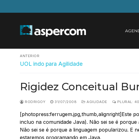
Pular
para
o
conteúdo
AGEN
Navegação
ANTERIOR
Post
de
UOL indo para Agilidade
anterior:
Post
Rigidez Conceitual Bu
RODRIGOY
31/07/2008
AGILIDADE
PLURAL: 4
[photopress:ferrugem.jpg,thumb,alignright]Este p
incluo na comunidade Java). Não sei se é porque
Não sei se é porque a linguagem popularizou. E n
estaremos programando em Java.