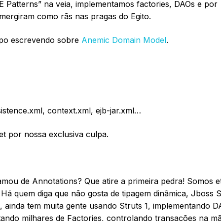
Patterns” na veia, implementamos factories, DAOs e por
emergiram como rãs nas pragas do Egito.
mpo escrevendo sobre
Anemic Domain Model
.
istence.xml, context.xml, ejb-jar.xml…
t por nossa exclusiva culpa.
ou de Annotations? Que atire a primeira pedra! Somos e
to. Há quem diga que não gosta de tipagem dinâmica, Jboss 
m, ainda tem muita gente usando Struts 1, implementando 
tando milhares de Factories, controlando transações na m