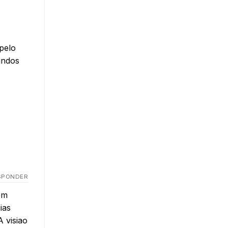
pelo
undos
SPONDER
em
ias
 visiao