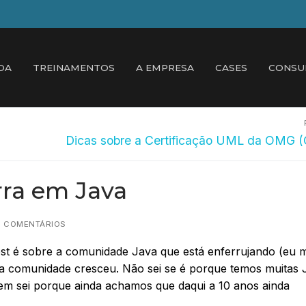
DA
TREINAMENTOS
A EMPRESA
CASES
CONSU
Próximo
Dicas sobre a Certificação UML da OMG 
post:
rra em Java
0 COMENTÁRIOS
ost é sobre a comunidade Java que está enferrujando (eu 
 a comunidade cresceu. Não sei se é porque temos muitas 
em sei porque ainda achamos que daqui a 10 anos ainda