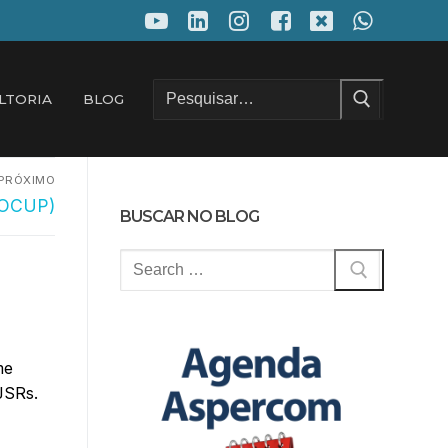
Pesquisar
LTORIA
BLOG
por:
PRÓXIMO
(OCUP)
BUSCAR NO BLOG
Pesquisar
por:
me
JSRs.