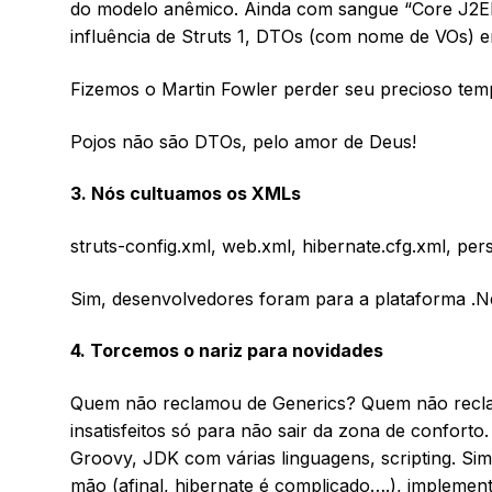
do modelo anêmico. Ainda com sangue “Core J2EE 
influência de Struts 1, DTOs (com nome de VOs) 
Fizemos o Martin Fowler perder seu precioso te
Pojos não são DTOs, pelo amor de Deus!
3. Nós cultuamos os XMLs
struts-config.xml, web.xml, hibernate.cfg.xml, pers
Sim, desenvolvedores foram para a plataforma .Ne
4. Torcemos o nariz para novidades
Quem não reclamou de Generics? Quem não reclam
insatisfeitos só para não sair da zona de confor
Groovy, JDK com várias linguagens, scripting. Si
mão (afinal, hibernate é complicado….), implemen