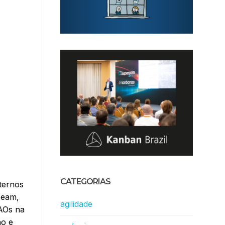
CATEGORIAS
ternos
Seam,
agilidade
DAOs na
ão e