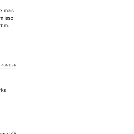
e mais
m isso
tbm.
SPONDER
rks
smo! 😉