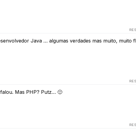
RE
senvolvedor Java … algumas verdades mas muito, muito f
RE
 falou. Mas PHP? Putz… 🙂
RE