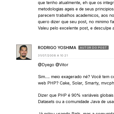
que tenho atualmente, eh que os integ
metodologias ageis e de seus principi
parecem trabalhos academicos, aos no
quero dizer que seu post, no minimo fa
Valeu pelo excelente post, e desculpe a
RODRIGO YOSHIMA
AUTOR DO POST
31/07/2008 A 10:21
@Dyego @Vitor
Sim…. meio exagerado né? Você tem 
web PHP? Cake, Solar, Smarty, mvcphp
Dizer que PHP é 90% variáveis globai
Datasets ou a comunidade Java de usa
Já estou usando Rails, mas a comunid