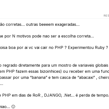
RE
 são corretas… outras beeeem exageradas…
e por N motivos pode nao ser a escolha correta…
oisa boa por ai vc vai cair no PHP ? Experimentou Ruby 
egrado diretamente para um mostro de variaveis globais
em PHP fazem essas bizoinhices) ou receber em uma fun
 passar por uma “banana” e tem casca de “abacaxi” , cheir
é…
 PHP em dias de RoR , DJANGO, .Net… é perda de tempo
niao… 🙂