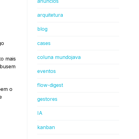
anúncios
arquitetura
blog
cases
go
coluna mundojava
to mais
Abusem
eventos
flow-digest
pem o
e
gestores
IA
kanban