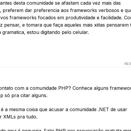
rantes desta comunidade se afastam cada vez mais das
os, preferem dar preferencia aos frameworks verbosos e qu
vos frameworks focados em produtividade e facilidade. Co
z pensar, e tomara que faça aqueles mais xiitas pensarem 
 gramatica, estou digitando pelo celular.
RE
contato com a comunidade PHP? Conhece alguns framewo
 só pra citar alguns.
s é a mesma coisa que acusar a comunidade .NET de usar
r XMLs pra tudo.
ade aqui é pequena. Falei PHP por provocação gratuita me