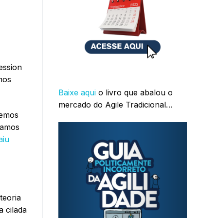
ession
mos
Baixe aqui
o livro que abalou o
mercado do Agile Tradicional…
demos
ramos
aiu
teoria
a cilada