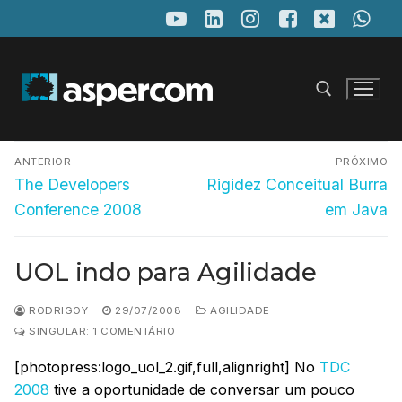
Pular
para
o
conteúdo
Navegação
Pesquisar por:
ANTERIOR
PRÓXIMO
de
Post
Próximo
The Developers
Rigidez Conceitual Burra
anterior:
post:
Post
Conference 2008
em Java
UOL indo para Agilidade
RODRIGOY
29/07/2008
AGILIDADE
SINGULAR: 1 COMENTÁRIO
[photopress:logo_uol_2.gif,full,alignright] No
TDC
2008
tive a oportunidade de conversar um pouco