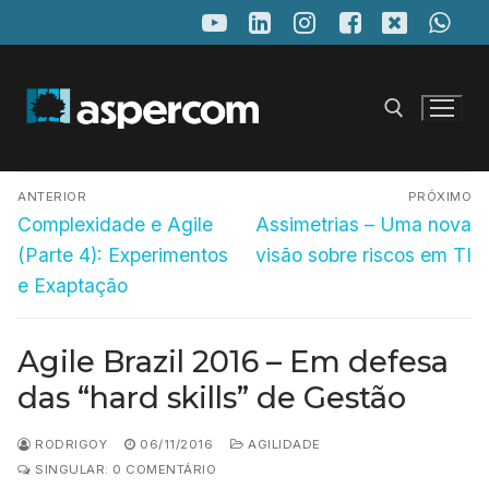
Pular
para
o
conteúdo
Navegação
Pesquisar por:
ANTERIOR
PRÓXIMO
de
Post
Próximo
Complexidade e Agile
Assimetrias – Uma nova
anterior:
post:
Post
(Parte 4): Experimentos
visão sobre riscos em TI
e Exaptação
Agile Brazil 2016 – Em defesa
das “hard skills” de Gestão
RODRIGOY
06/11/2016
AGILIDADE
SINGULAR: 0 COMENTÁRIO