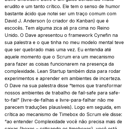
erudito e um tanto crítico. Ele tem o senso de humor
bastante ácido que notei ser um traço comum com
David J. Anderson (o criador do Kanban) que é
escocês. Tem alguma zica ali pra cima no Reino
Unido. O Dave apresentou o framework Cynefin na
sua palestra e o que tinha no meu modelo mental teve
que ser quebrado mais uma vez. Eu entendia até
aquele momento que o Scrum era um mecanismo
para fazer as coisas funcionarem na presença da
complexidade. Lean Startup também dizia para rodar
experimentos e aprender em ambientes de incerteza.
O Dave na sua palestra disse “temos que transformar
nossos ambientes de trabalho de fail-safe para safe-
to-fail” (livre-de-falhas e livre-para-falhar não me
parecem traduções plausíveis). Logo em seguida, em
crítica ao mecanismo de Timebox do Scrum ele disse:
“ao entender Complexidade você não precisa mais de
caixas (boxes – criticando os timeboxes), você está