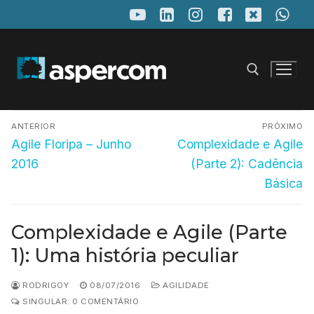
Pular
para
o
conteúdo
Navegação
Pesquisar por:
ANTERIOR
PRÓXIMO
de
Post
Próximo
Agile Floripa – Junho
Complexidade e Agile
anterior:
post:
Post
2016
(Parte 2): Cadência
Básica
Complexidade e Agile (Parte
1): Uma história peculiar
RODRIGOY
08/07/2016
AGILIDADE
SINGULAR: 0 COMENTÁRIO