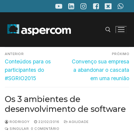
Pular
para
o
conteúdo
Navegação
Pesquisar por:
ANTERIOR
PRÓXIMO
de
Post
Próximo
Conteúdos para os
Convenço sua empresa
anterior:
post:
Post
participantes do
a abandonar o cascata
#SGRIO2015
em uma reunião
Os 3 ambientes de
desenvolvimento de software
RODRIGOY
22/02/2016
AGILIDADE
SINGULAR: 0 COMENTÁRIO