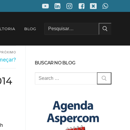
Pesquisar
LTORIA
BLOG
por:
PRÓXIMO
omeçar?
BUSCAR NO BLOG
Pesquisar
014
por:
th