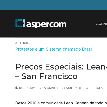
Pular
para
o
conteúdo
AGEN
Navegação
ANTERIOR
Post
de
Protestos e um Sistema chamado Brasil
anterior:
Post
Preços Especiais: Lea
– San Francisco
RODRIGOY
17/03/2014
AGILIDADE
SINGULAR:
Desde 2010 a comunidade Lean-Kanban de todo o 