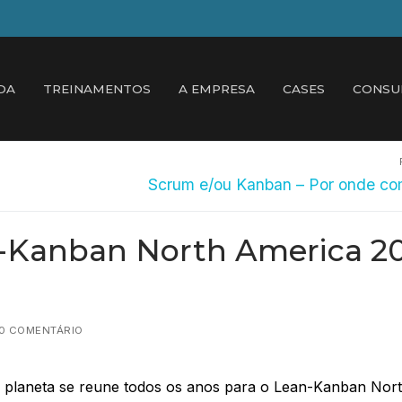
DA
TREINAMENTOS
A EMPRESA
CASES
CONSU
Próximo
Scrum e/ou Kanban – Por onde c
post:
n-Kanban North America 2
 0 COMENTÁRIO
planeta se reune todos os anos para o Lean-Kanban Nor