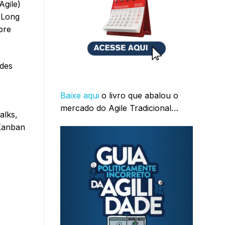
Agile)
 Long
bre
ndes
Baixe aqui
o livro que abalou o
mercado do Agile Tradicional…
alks,
-Kanban