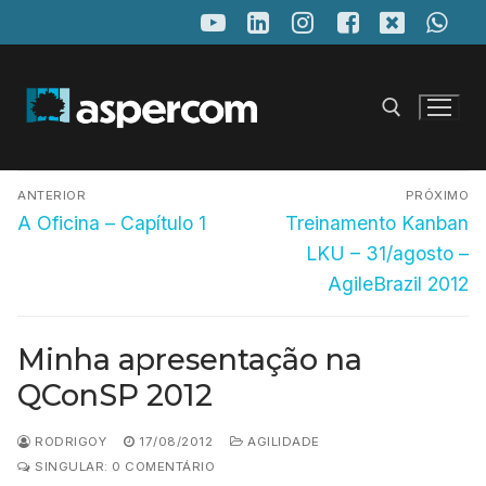
Pular
para
o
conteúdo
Navegação
Pesquisar por:
ANTERIOR
PRÓXIMO
de
Post
Próximo
A Oficina – Capítulo 1
Treinamento Kanban
anterior:
post:
Post
LKU – 31/agosto –
AgileBrazil 2012
Minha apresentação na
QConSP 2012
RODRIGOY
17/08/2012
AGILIDADE
SINGULAR: 0 COMENTÁRIO