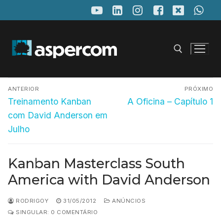
Pular
para
o
conteúdo
Navegação
Pesquisar por:
ANTERIOR
PRÓXIMO
de
Post
Próximo
Treinamento Kanban
A Oficina – Capítulo 1
anterior:
post:
Post
com David Anderson em
Julho
Kanban Masterclass South
America with David Anderson
RODRIGOY
31/05/2012
ANÚNCIOS
SINGULAR: 0 COMENTÁRIO