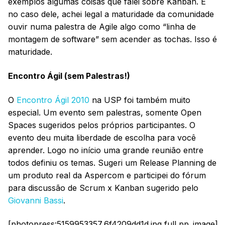
exemplos algumas coisas que falei sobre Kanban. E
no caso dele, achei legal a maturidade da comunidade
ouvir numa palestra de Agile algo como “linha de
montagem de software” sem acender as tochas. Isso é
maturidade.
Encontro Ágil (sem Palestras!)
O
Encontro Ágil 2010
na USP foi também muito
especial. Um evento sem palestras, somente Open
Spaces sugeridos pelos próprios participantes. O
evento deu muita liberdade de escolha para você
aprender. Logo no início uma grande reunião entre
todos definiu os temas. Sugeri um Release Planning de
um produto real da Aspercom e participei do fórum
para discussão de Scrum x Kanban sugerido pelo
Giovanni Bassi
.
[photopress:5159953357_6f4209dd1d.jpg,full,pp_image]