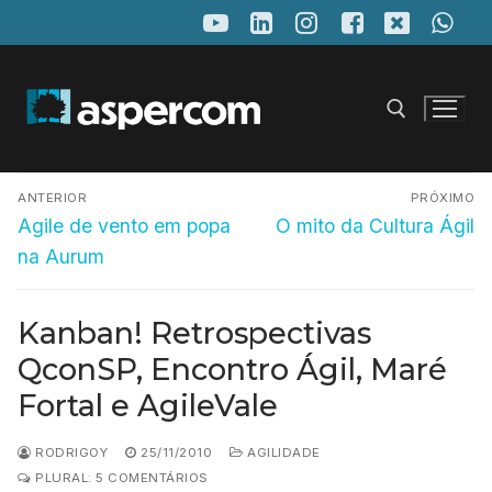
Pular
para
o
conteúdo
Navegação
Pesquisar por:
ANTERIOR
PRÓXIMO
de
Post
Próximo
Agile de vento em popa
O mito da Cultura Ágil
anterior:
post:
Post
na Aurum
Kanban! Retrospectivas
QconSP, Encontro Ágil, Maré
Fortal e AgileVale
RODRIGOY
25/11/2010
AGILIDADE
PLURAL: 5 COMENTÁRIOS