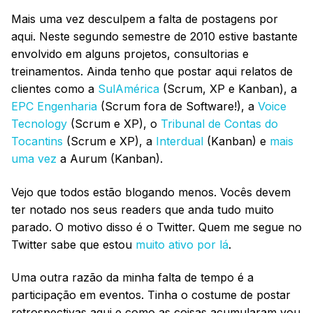
Mais uma vez desculpem a falta de postagens por
aqui. Neste segundo semestre de 2010 estive bastante
envolvido em alguns projetos, consultorias e
treinamentos. Ainda tenho que postar aqui relatos de
clientes como a
SulAmérica
(Scrum, XP e Kanban), a
EPC Engenharia
(Scrum fora de Software!), a
Voice
Tecnology
(Scrum e XP), o
Tribunal de Contas do
Tocantins
(Scrum e XP), a
Interdual
(Kanban) e
mais
uma vez
a Aurum (Kanban).
Vejo que todos estão blogando menos. Vocês devem
ter notado nos seus readers que anda tudo muito
parado. O motivo disso é o Twitter. Quem me segue no
Twitter sabe que estou
muito ativo por lá
.
Uma outra razão da minha falta de tempo é a
participação em eventos. Tinha o costume de postar
retrospectivas aqui e como as coisas acumularam vou