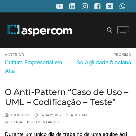
Pular
para
o
conteúdo
Navegação
Pesquisar por:
ANTERIOR
PRÓXIMO
de
Post
Próximo
Cultura Empresarial em
Só Agilidade funciona
anterior:
post:
Post
Alta
O Anti-Pattern “Caso de Uso –
UML – Codificação – Teste”
RODRIGOY
16/04/2008
AGILIDADE
PLURAL: 15 COMENTÁRIOS
Durante um único dia de trabalho de uma equipe ágil