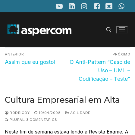
Pular
para
o
conteúdo
Navegação
Pesquisar por:
ANTERIOR
PRÓXIMO
de
Post
Próximo
Assim que eu gosto!
O Anti-Pattern “Caso de
anterior:
post:
Post
Uso – UML –
Codificação – Teste”
Cultura Empresarial em Alta
RODRIGOY
10/04/2008
AGILIDADE
PLURAL: 3 COMENTÁRIOS
Neste fim de semana estava lendo a Revista Exame. A