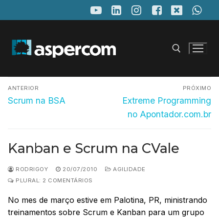
Pular
para
o
conteúdo
Navegação
Pesquisar por:
ANTERIOR
PRÓXIMO
de
Post
Próximo
Scrum na BSA
Extreme Programming
anterior:
post:
Post
no Apontador.com.br
Kanban e Scrum na CVale
RODRIGOY
20/07/2010
AGILIDADE
PLURAL: 2 COMENTÁRIOS
No mes de março estive em Palotina, PR, ministrando
treinamentos sobre Scrum e Kanban para um grupo