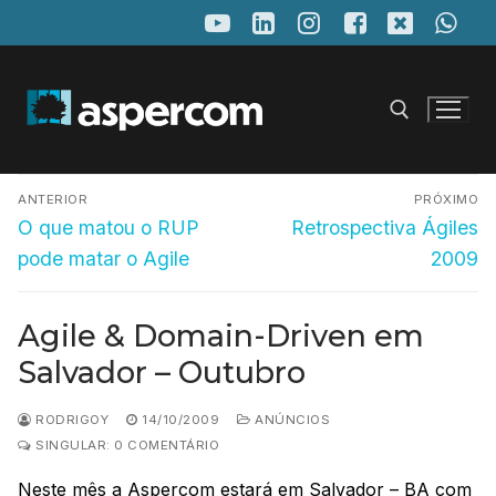
Pular
para
o
conteúdo
Navegação
Pesquisar por:
ANTERIOR
PRÓXIMO
de
Post
Próximo
O que matou o RUP
Retrospectiva Ágiles
anterior:
post:
Post
pode matar o Agile
2009
Agile & Domain-Driven em
Salvador – Outubro
RODRIGOY
14/10/2009
ANÚNCIOS
SINGULAR: 0 COMENTÁRIO
Neste mês a Aspercom estará em Salvador – BA com