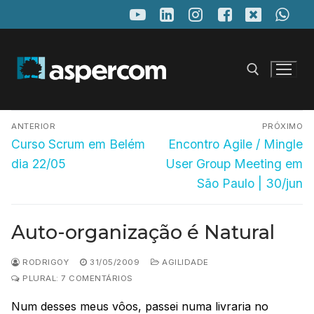
Pular
para
o
conteúdo
Navegação
Pesquisar por:
ANTERIOR
PRÓXIMO
de
Post
Próximo
Curso Scrum em Belém
Encontro Agile / Mingle
anterior:
post:
Post
dia 22/05
User Group Meeting em
São Paulo | 30/jun
Auto-organização é Natural
RODRIGOY
31/05/2009
AGILIDADE
PLURAL: 7 COMENTÁRIOS
Num desses meus vôos, passei numa livraria no