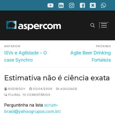
Pular
para
o
conteúdo
Navegação
Pesquisar por:
ANTERIOR
PRÓXIMO
de
Post
Próximo
ISVs e Agilidade – O
Agile Beer Drinking
anterior:
post:
Post
case Synchro
Fortaleza
Estimativa não é ciência exata
RODRIGOY
02/04/2009
AGILIDADE
PLURAL: 10 COMENTÁRIOS
Perguntinha na lista
scrum-
brasil@yahoogrupos.com.br
: