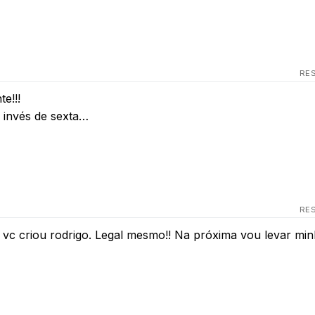
RE
e!!!
o invés de sexta…
RE
ue vc criou rodrigo. Legal mesmo!! Na próxima vou levar mi