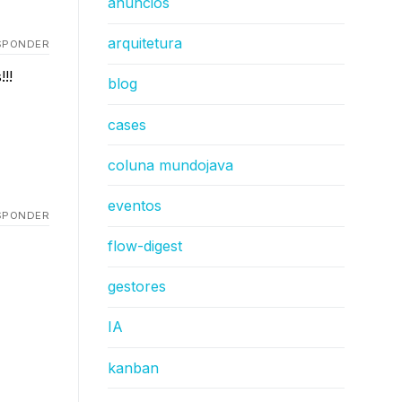
anúncios
arquitetura
SPONDER
!!
blog
cases
coluna mundojava
eventos
SPONDER
flow-digest
gestores
IA
kanban