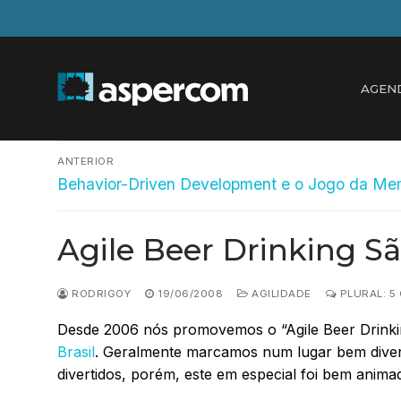
Pular
para
o
conteúdo
AGEN
Navegação
ANTERIOR
Post
de
Behavior-Driven Development e o Jogo da Me
anterior:
Post
Agile Beer Drinking S
RODRIGOY
19/06/2008
AGILIDADE
PLURAL: 5
Desde 2006 nós promovemos o “Agile Beer Drinkin
Brasil
. Geralmente marcamos num lugar bem diver
divertidos, porém, este em especial foi bem animad