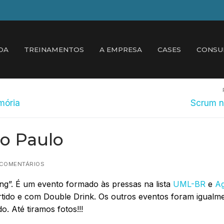
DA
TREINAMENTOS
A EMPRESA
CASES
CONSU
Próximo
mória
Scrum 
post:
ão Paulo
 COMENTÁRIOS
g”. É um evento formado às pressas na lista
UML-BR
e
Ag
tido e com Double Drink. Os outros eventos foram igualm
o. Até tiramos fotos!!!