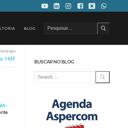
Pesquisar
LTORIA
BLOG
por:
PRÓXIMO
na YMF
BUSCAR NO BLOG
Pesquisar
por:
ile-
ente