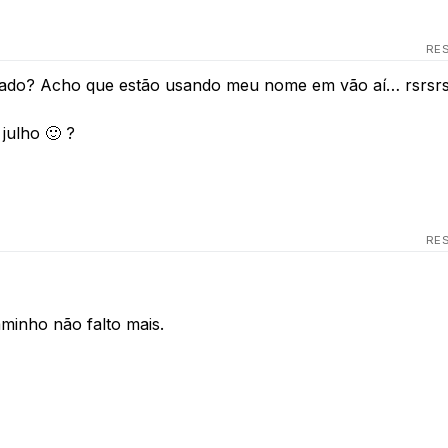
RE
tado? Acho que estão usando meu nome em vão aí… rsrsrs!
julho 🙂 ?
RE
minho não falto mais.