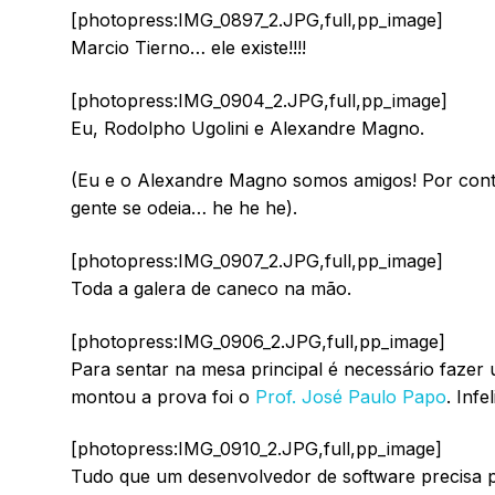
[photopress:IMG_0897_2.JPG,full,pp_image]
Marcio Tierno… ele existe!!!!
[photopress:IMG_0904_2.JPG,full,pp_image]
Eu, Rodolpho Ugolini e Alexandre Magno.
(Eu e o Alexandre Magno somos amigos! Por conta
gente se odeia… he he he).
[photopress:IMG_0907_2.JPG,full,pp_image]
Toda a galera de caneco na mão.
[photopress:IMG_0906_2.JPG,full,pp_image]
Para sentar na mesa principal é necessário faze
montou a prova foi o
Prof. José Paulo Papo
. Inf
[photopress:IMG_0910_2.JPG,full,pp_image]
Tudo que um desenvolvedor de software precisa pa