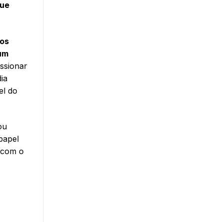
que
cos
um
ssionar
ia
el do
ou
papel
o com o