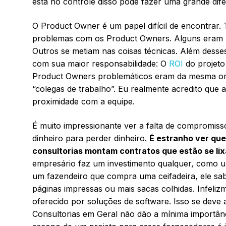
está no controle disso pode fazer uma grande dife
O Product Owner é um papel difícil de encontrar. 
problemas com os Product Owners. Alguns eram m
Outros se metiam nas coisas técnicas. Além des
com sua maior responsabilidade: O
ROI
do projeto
Product Owners problemáticos eram da mesma orga
“colegas de trabalho”. Eu realmente acredito que
proximidade com a equipe.
É muito impressionante ver a falta de compromiss
dinheiro para perder dinheiro.
É estranho ver que
consultorias montam contratos que estão se lix
empresário faz um investimento qualquer, como 
um fazendeiro que compra uma ceifadeira, ele sabe
páginas impressas ou mais sacas colhidas. Infeliz
oferecido por soluções de software. Isso se deve 
Consultorias em Geral não dão a mínima importânci