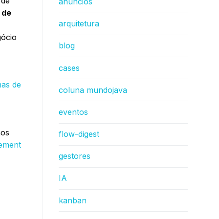
 de
anúncios
 de
arquitetura
gócio
blog
cases
as de
coluna mundojava
eventos
hos
flow-digest
gement
gestores
IA
kanban