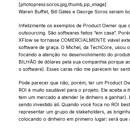
[photopress:soros.jpg,thumb,pp_image]
Waren Buffet, Bill Gates e George Soros seriam 
Infelizmente os exemplos de Product Owner que 
outsourcing. São softwares feitos “em casa”. Por
XFlow se tornasse COMERCIALMENTE viável extern
software de graça. O Michel, da TechCore, usou 
focando a atenção no desenvolvimento do produto
BILHÃO de dólares pela sua companhia porque ach
o software). Esses caras não me parecem ter sent
Pode parecer que não, porém, ter um Product Own
ROI é muito saudável para o projeto. Ele aceita a i
tem um mercado a atender (e dinheiro a ganhar). El
sendo investido alí. Quando você foca no ROI bes
representar um grupo de stakeholders, as briginh
colocando o dinheiro em primeiro lugar: será que a