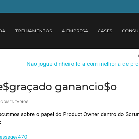
DA
TREINAMENTOS
A EMPRESA
CASES
CONSU
Próximo
Não jogue dinheiro fora com melhoria de pr
post:
e$graçado ganancio$o
1 COMENTÁRIOS
scutimos sobre o papel do Product Owner dentro do Scru
:
message/470