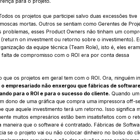
rença para o projeto.
Todos os projetos que participei salvo duas excessões tive
oscas mortas. Outros se sentiam como Gerentes de Proje
ses problemas, esses Product Owners não tinham um comp
 (return on investment ou retorno sobre o investimento). E
nização da equipe técnica (Team Role), isto é, eles eram
 a falta de compromisso com o ROI era por conta dessa
o que os projetos em geral tem com o ROI. Ora, ninguém i
 o empresariado não enxergou que fábricas de software
ando para o ROI e para o sucesso do cliente.
Quando um
um dono de uma gráfica que compra uma impressora off-se
 que aquele investimento terá um retorno. Isso significa m
mente muitos empresários estão bem insatisfeitos com o re
a maneira que o software é contratado. Fábricas de Softwa
a se o projeto vai ou não colocar dinheiro no bolso do cli