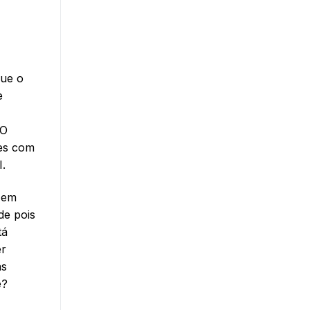
que o
e
IO
ões com
I.
 em
de pois
tá
er
as
e?