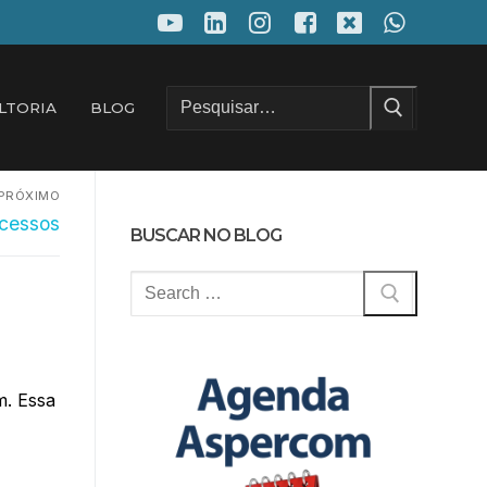
Pesquisar
LTORIA
BLOG
por:
PRÓXIMO
ocessos
BUSCAR NO BLOG
Pesquisar
por:
m. Essa