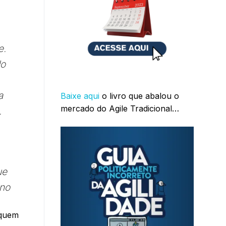
e.
do
a
Baixe aqui
o livro que abalou o
mercado do Agile Tradicional…
.
ue
gno
 quem