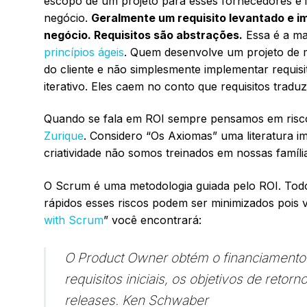
escopo de um projeto para esses fornecedores é 
negócio.
Geralmente um requisito levantado e 
negócio. Requisitos são abstrações.
Essa é a ma
princípios ágeis
. Quem desenvolve um projeto de m
do cliente e não simplesmente implementar requis
iterativo. Eles caem no conto que requisitos trad
Quando se fala em ROI sempre pensamos em risco
Zurique
. Considero “Os Axiomas” uma literatura im
criatividade não somos treinados em nossas famíli
O Scrum é uma metodologia guiada pelo ROI. Todo
rápidos esses riscos podem ser minimizados pois 
with Scrum
” você encontrará:
O Product Owner obtém o financiamento no
requisitos iniciais, os objetivos de reto
releases. Ken Schwaber