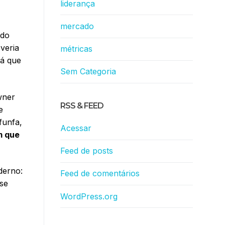
liderança
mercado
 do
veria
métricas
rá que
Sem Categoria
wner
RSS & FEED
e
funfa,
Acessar
m que
Feed de posts
derno:
Feed de comentários
se
WordPress.org