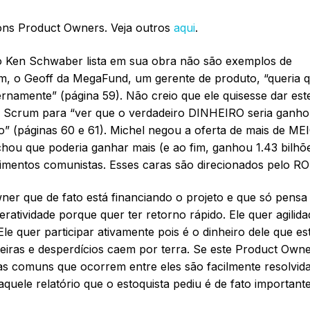
bons Product Owners. Veja outros
aqui
.
o Ken Schwaber lista em sua obra não são exemplos de
ém, o Geoff da MegaFund, um gerente de produto, “queria 
amente” (página 59). Não creio que ele quisesse dar est
o Scrum para “ver que o verdadeiro DINHEIRO seria ganho
” (páginas 60 e 61). Michel negou a oferta de mais de ME
ou que poderia ganhar mais (e ao fim, ganhou 1.43 bilh
imentos comunistas. Esses caras são direcionados pelo RO
er que de fato está financiando o projeto e que só pensa
teratividade porque quer ter retorno rápido. Ele quer agilida
e quer participar ativamente pois é o dinheiro dele que es
teiras e desperdícios caem por terra. Se este Product Own
as comuns que ocorrem entre eles são facilmente resolvid
quele relatório que o estoquista pediu é de fato important