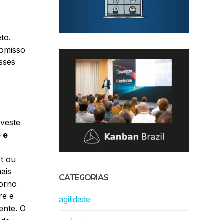
to.
romisso
sses
nveste
 e
t ou
ais
CATEGORIAS
torno
re e
agilidade
ente. O