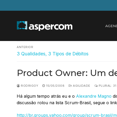
Pular
para
o
conteúdo
AGEN
Navegação
ANTERIOR
Post
de
3 Qualidades, 3 Tipos de Débitos
anterior:
Post
Product Owner: Um d
RODRIGOY
15/05/2008
AGILIDADE
PLURAL: 3
Há algum tempo atrás eu e o
Alexandre Magno
di
discussão rolou na lista Scrum-Brasil, segue o link
http://br.groups.yahoo.com/group/scrum-brasil/