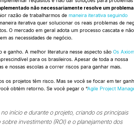
implementar requisitos e não dar soluções para problemas
implementado não necessariamente resolve um problema
ior razão de trabalharmos de
maneira iterativa seguindo
aneira iterativa quer solucionar os reais problemas de ne
itos. O mercado em geral adota um processo cascata e não
uzem as necessidades de negócio.
 e ganho. A melhor literatura nesse aspecto são
Os Axiom
prescindível para os brasileiros. Apesar de toda a nossa
as e nossas escolas a correr riscos para ganhar mais.
s os projetos têm risco. Mas se você se focar em ter gan
você obtém retorno. Se você pegar o “
Agile Project Mana
 início e durante o projeto, criando os principais
rno sobre investimento (ROI) e o planejamento dos