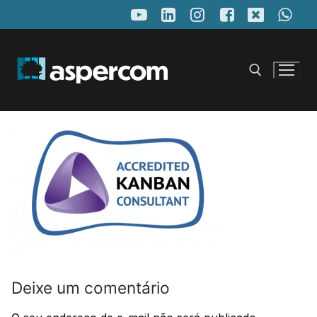
Pular
para
o
conteúdo
Pesquisar por:
Deixe um comentário