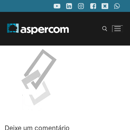
Pular
para
o
conteúdo
Pesquisar por:
Deixe um comentário