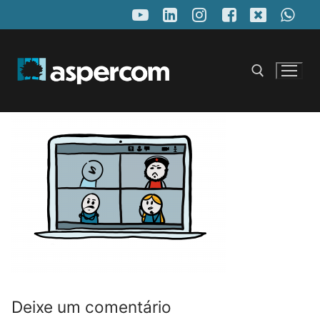
Pular
para
o
conteúdo
Pesquisar por:
Deixe um comentário