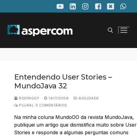
Pular
para
o
conteúdo
Pesquisar por:
Entendendo User Stories –
MundoJava 32
RODRIGOY
14/11/2008
AGILIDADE
PLURAL: 5 COMENTÁRIOS
Na minha coluna MundoOO da revista MundoJava,
publiquei um artigo que dismistifica muito sobre User
Stories e responde a algumas perguntas comuns