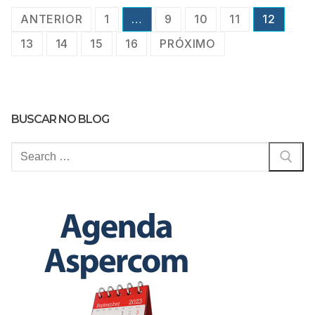
Paginação
ANTERIOR
1
…
9
10
11
12
de
13
14
15
16
PRÓXIMO
posts
BUSCAR NO BLOG
Pesquisar
por: