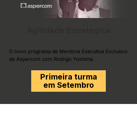
Agilidade Estratégica
O novo programa de Mentoria Executiva Exclusivo
da Aspercom com Rodrigo Yoshima.
Primeira turma
em Setembro