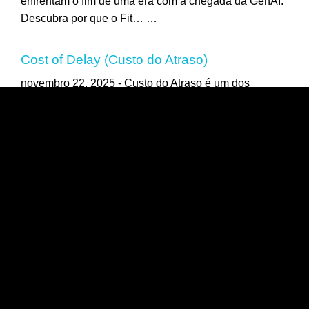
enfrentam o fim de uma era com a chegada da GenAI.
Descubra por que o Fit…
…
Cost of Delay (Custo do Atraso)
novembro 22, 2025 -
Custo do Atraso é um dos
conceitos mais importantes de Gestão. Neste post
estamos relembrando o passado: uma palestra de…
…
IA para Gestão: antecipamos o
futuro em 2016
outubro 28, 2025 -
IA para Gestão vem
tomando o mercado. Qual será o
futuro da área? Antecipamos a tendência em 2016.
Você está…
…