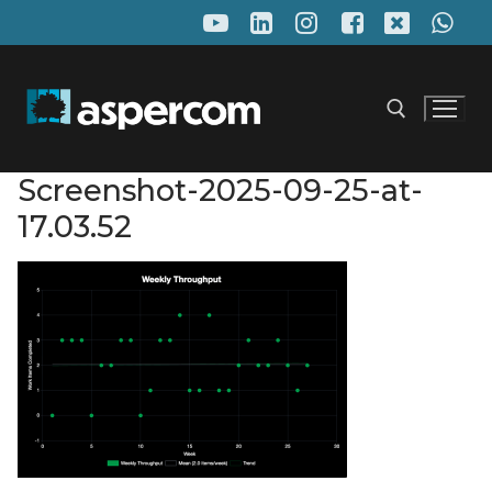
Pular
para
o
conteúdo
Screenshot-2025-09-25-at-
Pesquisar por:
17.03.52