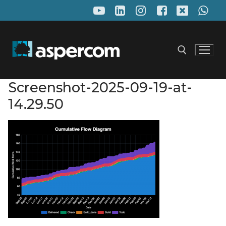
Pular
para
o
conteúdo
Screenshot-2025-09-19-at-
Pesquisar por:
14.29.50