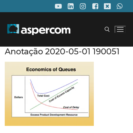
Pular
para
o
conteúdo
Anotação 2020-05-01 190051
Pesquisar por: