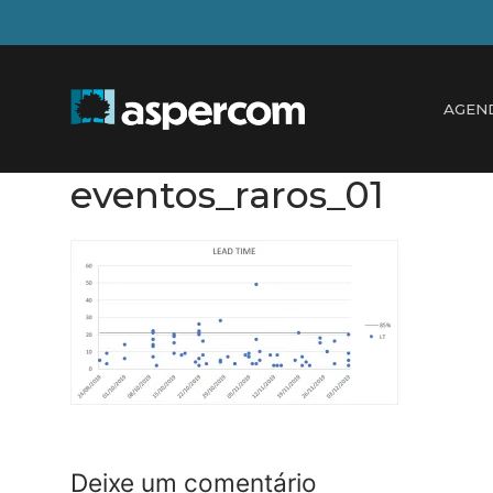
Pular
para
o
conteúdo
AGEN
eventos_raros_01
Deixe um comentário