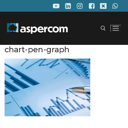
Pular
para
o
conteúdo
chart-pen-graph
Pesquisar por: