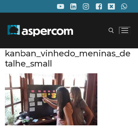
Pular
para
o
conteúdo
kanban_vinhedo_meninas_de
Pesquisar por:
talhe_small