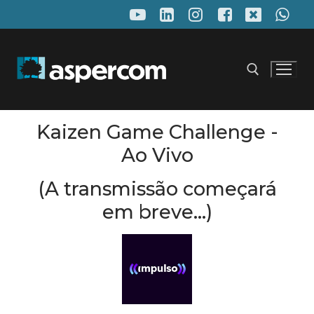
Pular
para
o
conteúdo
Kaizen Game Challenge -
Pesquisar por:
Ao Vivo
(A transmissão começará
em breve...)