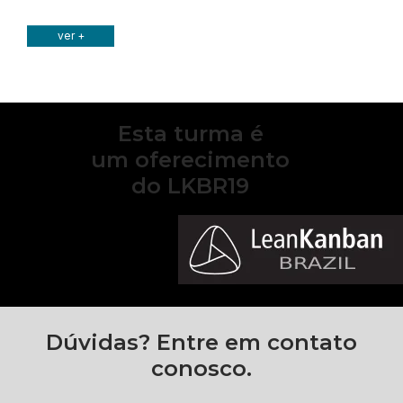
ver +
Esta turma é
um oferecimento
do LKBR19
Dúvidas? Entre em contato
conosco.