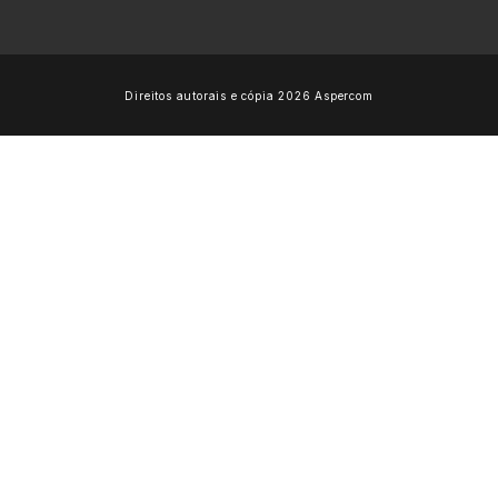
Direitos autorais e cópia 2026 Aspercom