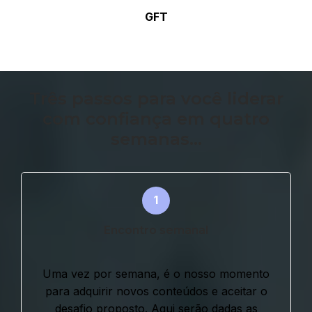
GFT
Três passos para você liderar
com confiança em quatro
semanas...
Encontro semanal
Uma vez por semana, é o nosso momento
para adquirir novos conteúdos e aceitar o
desafio proposto. Aqui serão dadas as