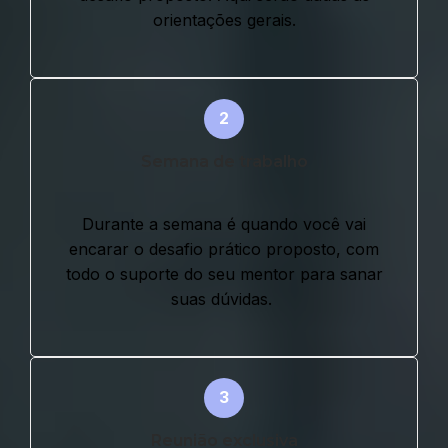
orientações gerais.
Semana de trabalho
Durante a semana é quando você vai
encarar o desafio prático proposto, com
todo o suporte do seu mentor para sanar
suas dúvidas.
Reunião exclusiva